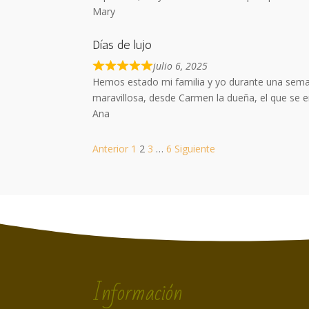
Mary
Días de lujo
julio 6, 2025
Hemos estado mi familia y yo durante una seman
maravillosa, desde Carmen la dueña, el que se e
Ana
Navegación
Página
Página
Página
Página
Anterior
1
2
3
…
6
Siguiente
de
las
reseñas
del
sitio
Información